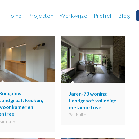
Home
Projecten
Werkwijze
Profiel
Blog
Bungalow
Jaren-70 woning
Landgraaf: keuken,
Landgraaf: volledige
woonkamer en
metamorfose
entree
Particulier
Particulier