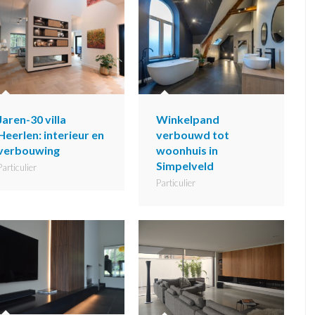
Jaren-30 villa
Winkelpand
Heerlen: interieur en
verbouwd tot
verbouwing
woonhuis in
Simpelveld
Particulier
Particulier