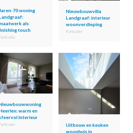
Jaren-70 woning
Nieuwbouwvilla
Landgraaf:
Landgraaf: interieur
maatwerk als
woonverdieping
finishing touch
Particulier
Particulier
Nieuwbouwwoning
Heerlen: warm en
sfeervol interieur
Uitbouw en keuken
Particulier
woonhuis in