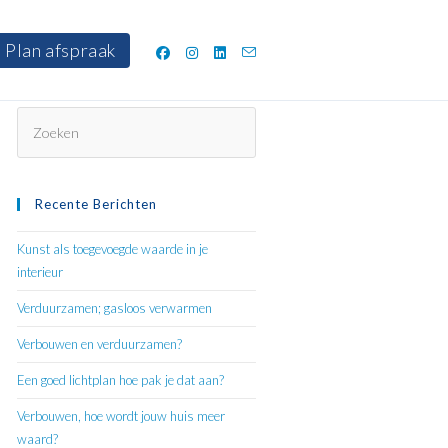
Plan afspraak
Druk
op
Escape
om
Recente Berichten
het
zoekpaneel
Kunst als toegevoegde waarde in je
te
interieur
sluiten.
Verduurzamen; gasloos verwarmen
Verbouwen en verduurzamen?
Een goed lichtplan hoe pak je dat aan?
Verbouwen, hoe wordt jouw huis meer
waard?