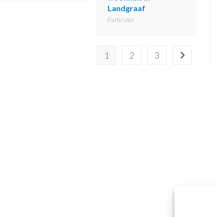
Landgraaf
Particulier
1
2
3