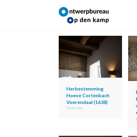
Ga
naar
inhoud
Herbestemming
Hoeve Cortenbach
Voerendaal (1638)
Particulier