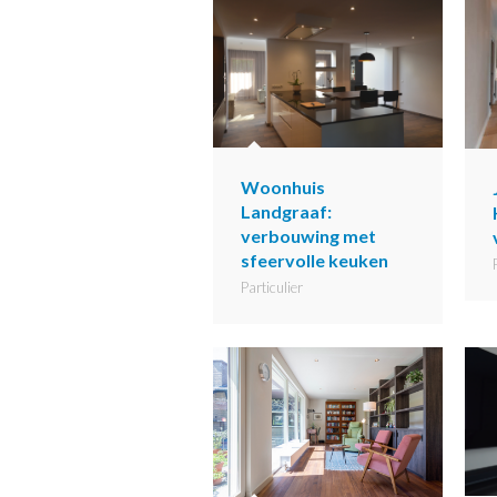
Woonhuis
Landgraaf:
verbouwing met
sfeervolle keuken
Particulier