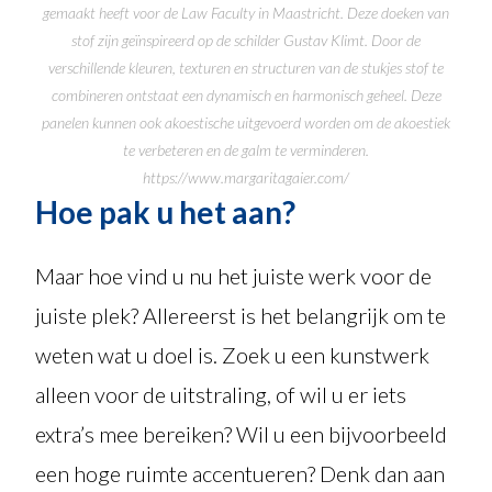
gemaakt heeft voor de Law Faculty in Maastricht. Deze doeken van
stof zijn geïnspireerd op de schilder Gustav Klimt. Door de
verschillende kleuren, texturen en structuren van de stukjes stof te
combineren ontstaat een dynamisch en harmonisch geheel. Deze
panelen kunnen ook akoestische uitgevoerd worden om de akoestiek
te verbeteren en de galm te verminderen.
https://www.margaritagaier.com/
Hoe pak u het aan?
Maar hoe vind u nu het juiste werk voor de
juiste plek? Allereerst is het belangrijk om te
weten wat u doel is. Zoek u een kunstwerk
alleen voor de uitstraling, of wil u er iets
extra’s mee bereiken? Wil u een bijvoorbeeld
een hoge ruimte accentueren? Denk dan aan