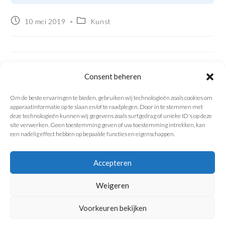
10 mei 2019
Kunst
DELEN OP SOCIALE MEDIA
Consent beheren
Om de beste ervaringen te bieden, gebruiken wij technologieën zoals cookies om
apparaatinformatie op te slaan en/of te raadplegen. Door in te stemmen met
deze technologieën kunnen wij gegevens zoals surfgedrag of unieke ID's op deze
site verwerken. Geen toestemming geven of uw toestemming intrekken, kan
een nadelig effect hebben op bepaalde functies en eigenschappen.
Accepteren
Ontwerpbureau Op den Kamp · Dormansberg 26, 6371 XG Landgraaf
Weigeren
+31 6 1426 3172
·
sabine@opdenkamp.eu
Interieurarchitect geregistreerd bij
SBA
onder nr. 4.091015.008 · KvK
62144642
Voorkeuren bekijken