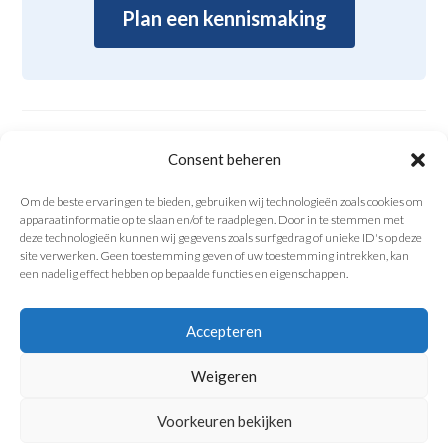
Plan een kennismaking
DELEN OP SOCIALE MEDIA
Consent beheren
Om de beste ervaringen te bieden, gebruiken wij technologieën zoals cookies om
apparaatinformatie op te slaan en/of te raadplegen. Door in te stemmen met
deze technologieën kunnen wij gegevens zoals surfgedrag of unieke ID's op deze
site verwerken. Geen toestemming geven of uw toestemming intrekken, kan
een nadelig effect hebben op bepaalde functies en eigenschappen.
Accepteren
Ontwerpbureau Op den Kamp · Dormansberg 26, 6371 XG Landgraaf
Weigeren
+31 6 1426 3172
·
sabine@opdenkamp.eu
Interieurarchitect geregistreerd bij
SBA
onder nr. 4.091015.008 · KvK
62144642
Voorkeuren bekijken