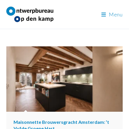
Ga
naar
Menu
inhoud
Maisonnette Brouwersgracht Amsterdam: ’t
Vyfde Groene Hart