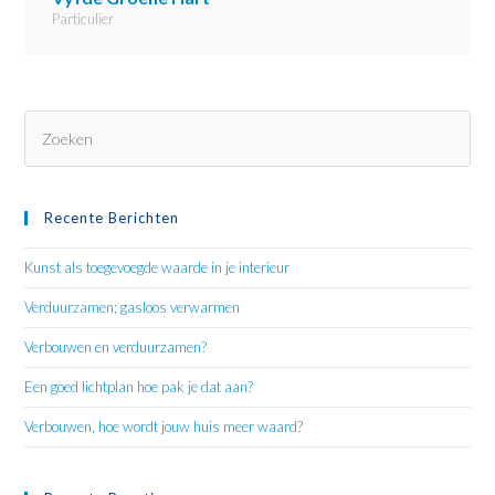
Particulier
Dru
op
Esc
om
Recente Berichten
het
zoe
Kunst als toegevoegde waarde in je interieur
te
Verduurzamen; gasloos verwarmen
slui
Verbouwen en verduurzamen?
Een goed lichtplan hoe pak je dat aan?
Verbouwen, hoe wordt jouw huis meer waard?