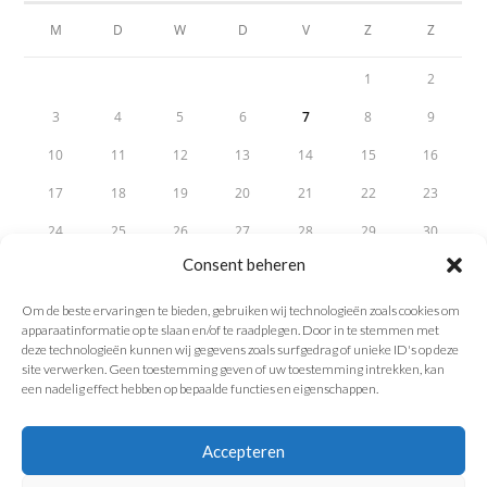
M
D
W
D
V
Z
Z
1
2
3
4
5
6
7
8
9
10
11
12
13
14
15
16
17
18
19
20
21
22
23
24
25
26
27
28
29
30
Consent beheren
31
Om de beste ervaringen te bieden, gebruiken wij technologieën zoals cookies om
« mei
apparaatinformatie op te slaan en/of te raadplegen. Door in te stemmen met
deze technologieën kunnen wij gegevens zoals surfgedrag of unieke ID's op deze
site verwerken. Geen toestemming geven of uw toestemming intrekken, kan
een nadelig effect hebben op bepaalde functies en eigenschappen.
Accepteren
Ontwerpbureau Op den Kamp · Dormansberg 26, 6371 XG Landgraaf